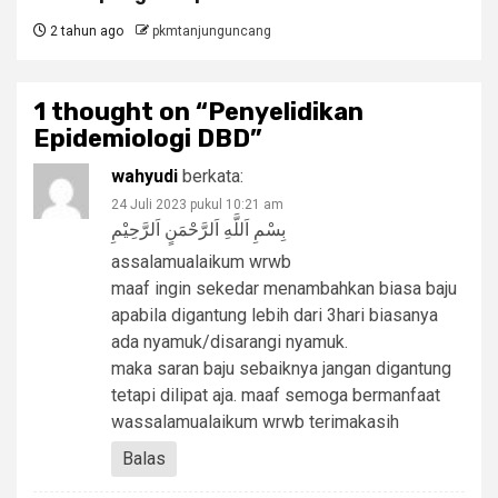
2 tahun ago
pkmtanjunguncang
1 thought on “
Penyelidikan
Epidemiologi DBD
”
wahyudi
berkata:
24 Juli 2023 pukul 10:21 am
بِسْمِ اَللَّهِ اَلرَّحْمَنٍ اَلرَّحِيْمِ
assalamualaikum wrwb
maaf ingin sekedar menambahkan biasa baju
apabila digantung lebih dari 3hari biasanya
ada nyamuk/disarangi nyamuk.
maka saran baju sebaiknya jangan digantung
tetapi dilipat aja. maaf semoga bermanfaat
wassalamualaikum wrwb terimakasih
Balas