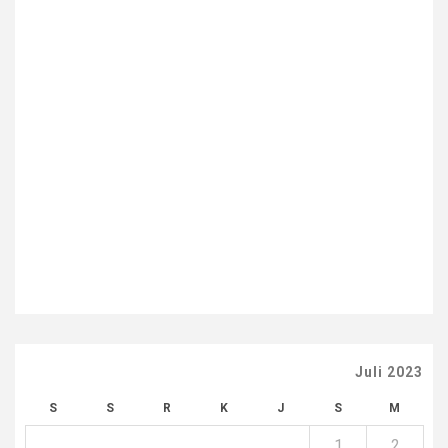
Juli 2023
S
S
R
K
J
S
M
1
2