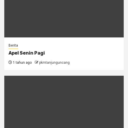
Berita
Apel Senin Pagi
1 tahun ago
pkmtanjunguncang