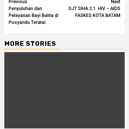
Continue
Previous
Next
Penyuluhan dan
OJT SIHA 2.1. HIV – AIDS
Reading
Pelayanan Bayi Balita di
FASKES KOTA BATAM
Posyandu Teratai
MORE STORIES