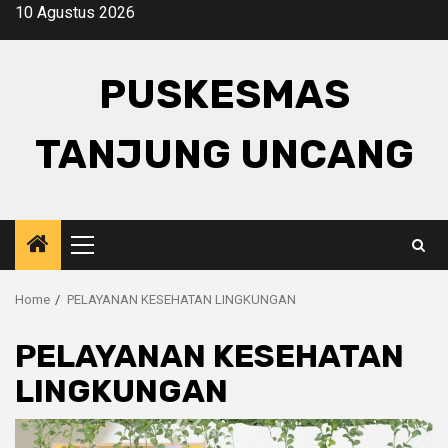
Skip
10 Agustus 2026
to
content
PUSKESMAS
TANJUNG UNCANG
Primary
Menu
Home
PELAYANAN KESEHATAN LINGKUNGAN
PELAYANAN KESEHATAN
LINGKUNGAN