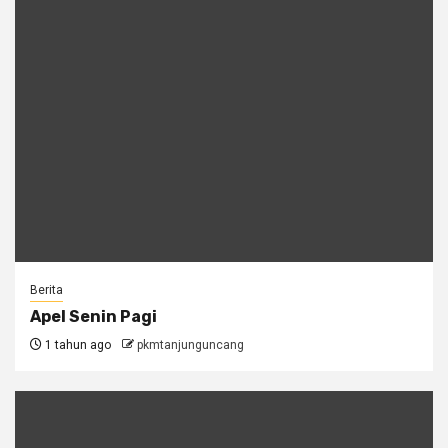
Berita
Apel Senin Pagi
1 tahun ago
pkmtanjunguncang