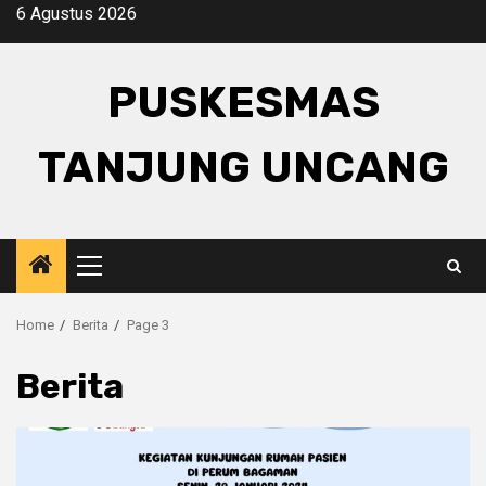
Skip
6 Agustus 2026
to
content
PUSKESMAS
TANJUNG UNCANG
Primary
Menu
Home
Berita
Page 3
Berita