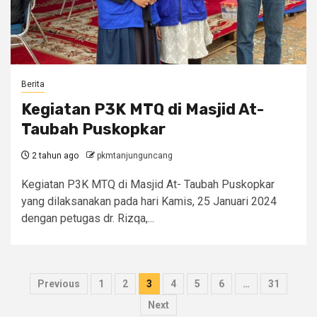
Berita
Kegiatan P3K MTQ di Masjid At-
Taubah Puskopkar
2 tahun ago
pkmtanjunguncang
Kegiatan P3K MTQ di Masjid At- Taubah Puskopkar
yang dilaksanakan pada hari Kamis, 25 Januari 2024
dengan petugas dr. Rizqa,...
Paginasi
Previous
1
2
3
4
5
6
…
31
pos
Next