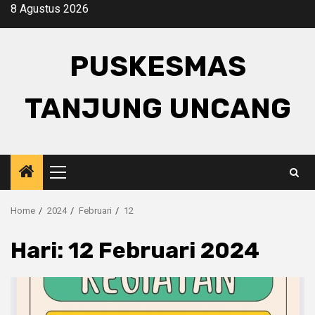
Skip
8 Agustus 2026
to
content
PUSKESMAS
TANJUNG UNCANG
Primary
Menu
Home
2024
Februari
12
Hari:
12 Februari 2024