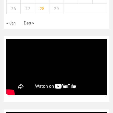
26
27
28
29
« Jan
Des »