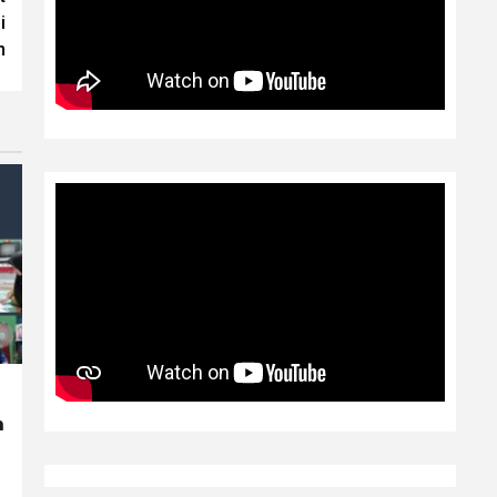
i
n
n