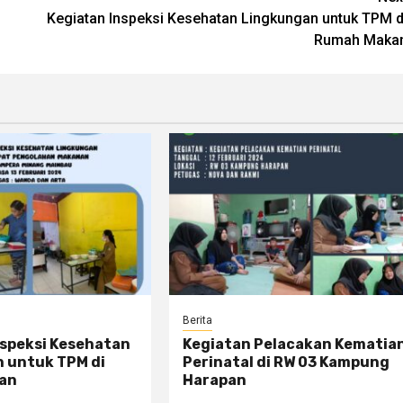
Kegiatan Inspeksi Kesehatan Lingkungan untuk TPM d
Rumah Maka
Berita
nspeksi Kesehatan
Kegiatan Pelacakan Kematia
 untuk TPM di
Perinatal di RW 03 Kampung
an
Harapan