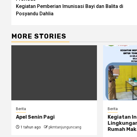
Kegiatan Pemberian Imunisasi Bayi dan Balita di
Reading
Posyandu Dahlia
MORE STORIES
Berita
Berita
Apel Senin Pagi
Kegiatan I
Lingkungan
1 tahun ago
pkmtanjunguncang
Rumah Mak