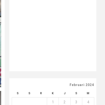
Februari 2024
S
S
R
K
J
S
M
1
2
3
4